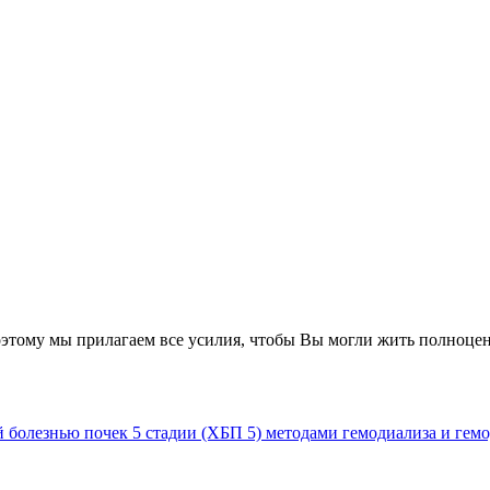
поэтому мы прилагаем все усилия, чтобы Вы могли жить полноц
 болезнью почек 5 стадии (ХБП 5) методами гемодиализа и гем