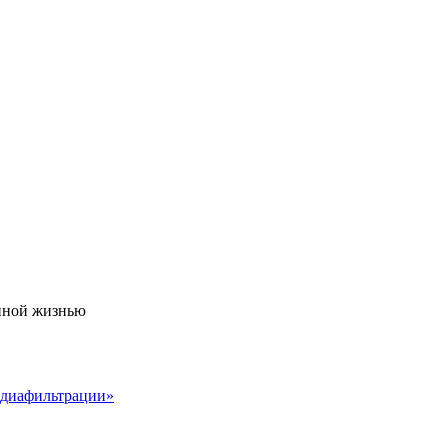
енной жизнью
одиафильтрации»