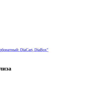
бонатный: DiaCart, DiaBox"
лиза