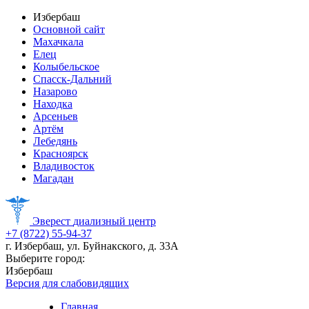
Избербаш
Основной сайт
Махачкала
Елец
Колыбельское
Спасск-Дальний
Назарово
Находка
Арсеньев
Артём
Лебедянь
Красноярск
Владивосток
Магадан
Эверест
диализный центр
+7 (8722) 55-94-37
г. Избербаш, ул. Буйнакского, д. 33А
Выберите город:
Избербаш
Версия для слабовидящих
Главная