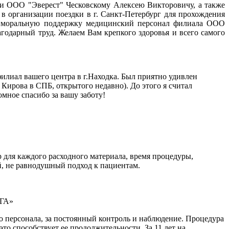
и ООО "Эверест" Ческовскому Алексею Викторовичу, а также
в организации поездки в г. Санкт-Петербург для прохождения
 и моральную поддержку медицинский персонал филиала ООО
агодарный труд. Желаем Вам крепкого здоровья и всего самого
филиал вашего центра в г.Находка. Был приятно удивлен
Кирова в СПБ, открытого недавно). До этого я считал
омное спасибо за вашу заботу!
 для каждого расходного материала, время процедуры,
, не равнодушный подход к пациентам.
ИГА»
о персонала, за постоянный контроль и наблюдение. Процедура
это способствует ее продолжительности. За 11 лет на