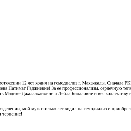
тяжении 12 лет ходил на гемодиализ г. Махачкалы. Сначала РКБ
иева Патимат Гаджиевне! За ее профессионализм, сердечную теп
 Мадине Джалалхановне и Лейла Билаловне и вес коллективу вра
 отделении, мой муж столько лет ходил на гемодиализ и приобре
и терпение!