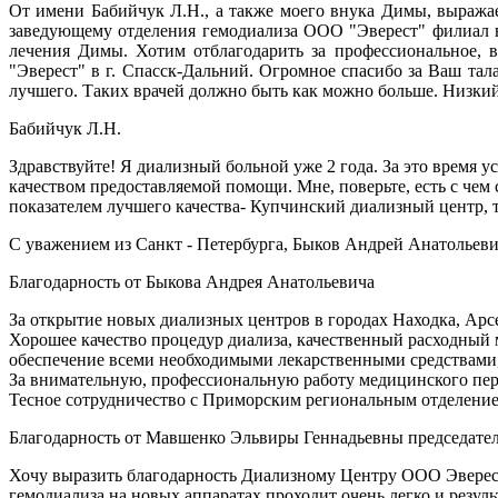
От имени Бабийчук Л.Н., а также моего внука Димы, выраж
заведующему отделения гемодиализа ООО "Эверест" филиал в 
лечения Димы. Хотим отблагодарить за профессиональное,
"Эверест" в г. Спасск-Дальний. Огромное спасибо за Ваш тал
лучшего. Таких врачей должно быть как можно больше. Низки
Бабийчук Л.Н.
Здравствуйте! Я диализный больной уже 2 года. За это время у
качеством предоставляемой помощи. Мне, поверьте, есть с чем
показателем лучшего качества- Купчинский диализный центр, т
С уважением из Санкт - Петербурга, Быков Андрей Анатольеви
Благодарность от Быкова Андрея Анатольевича
За открытие новых диализных центров в городах Находка, Арс
Хорошее качество процедур диализа, качественный расходный 
обеспечение всеми необходимыми лекарственными средствами
За внимательную, профессиональную работу медицинского перс
Тесное сотрудничество с Приморским региональным отдел
Благодарность от Мавшенко Эльвиры Геннадьевны председа
Хочу выразить благодарность Диализному Центру ООО Эверест 
гемодиализа на новых аппаратах проходит очень легко и результ