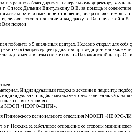
аем искреннюю благодарность генеральному директору компани
г. Спасск-Дальний Винтулькину В.В. за помощь и содействие 
 внимательное и отзывчивое отношение, искреннюю помощь
ант, человеческое отношение и выдержку за Ваш нелегкий и бл
й Вам поклон.
спел побывать в 5 диализных центрах. Недавно открыл для себя 
 сравнивать (например центр диализа при медицинской академии 
еперь для меня в этом списке и ваш - Находкинский центр. Огр
ч.
еньев.
материал. Индивидуальный подход в лечении к пациенту, подбор
, индивидуальный подбор медикаментозного лечения. Открытый
онала на всех уровнях.
ением МООП «НЕФРО-ЛИГИ».
теля Приморского регионального отделения МООНП «НЕФРО-Л
в г. Находка за заботливое отношение со стороны медицинског
ат колоссальный. Качество диализа равняется качеству жизни, а 